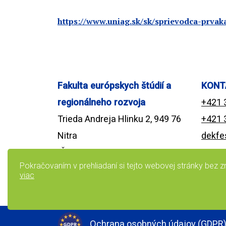
https://www.uniag.sk/sk/sprievodca-prvak
Fakulta európskych štúdií a
KONT
regionálneho rozvoja
+421 
Trieda Andreja Hlinku 2, 949 76
+421 
Nitra
dekfe
IČO:00397482
Vyhlás
Pokračovaním v prehliadaní si tejto webovej stránky bez
DIČ:2021252827
viac
IČ DPH: SK2021252827
Ochrana osobných údajov (GDPR